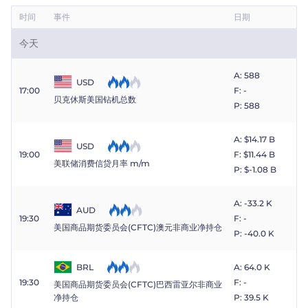
时间
事件
日期
今天
A: 588
USD
17:00
F: -
贝克休斯美国钻机总数
P: 588
A: $​14.17 B
USD
19:00
F: $​11.44 B
美联储消费信贷月率 m/m
P: $​-1.08 B
A: -33.2 K
AUD
19:30
F: -
美国商品期货委员会(CFTC)澳元非商业净持仓
P: -40.0 K
BRL
A: 64.0 K
19:30
F: -
美国商品期货委员会(CFTC)巴西雷亚尔非商业
P: 39.5 K
净持仓