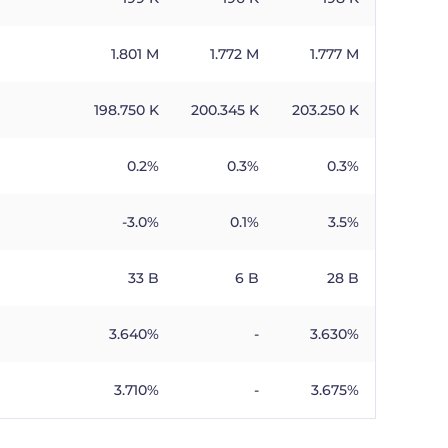
1.801 M
1.772 M
1.777 M
198.750 K
200.345 K
203.250 K
0.2%
0.3%
0.3%
-3.0%
0.1%
3.5%
33 B
6 B
28 B
3.640%
-
3.630%
3.710%
-
3.675%