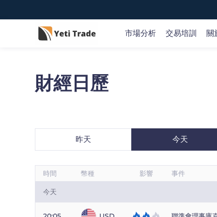
市場分析
交易培訓
關
財經日歷
市場新聞和研究
教育概況
關於Yeti Trade
隨時了解實時的市場觀點及機會，可操作的交易理念和
Yeti Trade 在交易過程的每個階段為您提供幫助。
我們是值得信賴的在線交易提供商，通過我們創新性的
業策略參考。
臺和應用程序，您可以交易全球金融市場。
開戶
昨天
今天
或
嘗試免費模擬賬戶
時間
幣種
影響
事件
今天
20:05
USD
聯準會理事庫