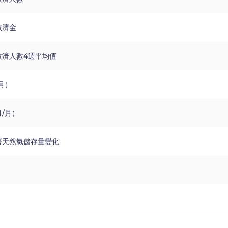
救濟金
救濟人數4週平均值
月）
/月）
署天然氣儲存量變化