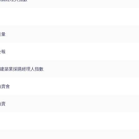
）
產量
公報
PS建築業採購經理人指數
拍賣會
拍賣