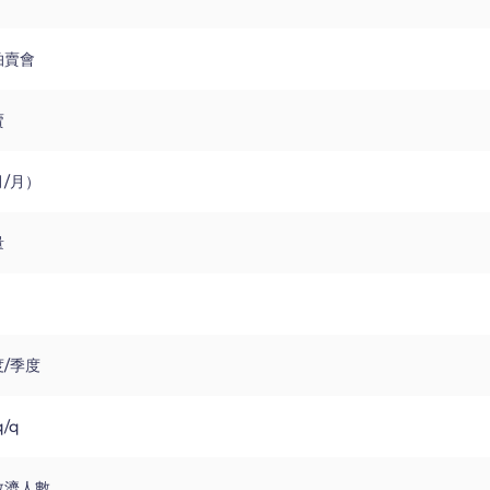
拍賣會
賣
/月）
量
/季度
/q
救濟人數