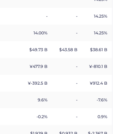
-
-
14.25%
14.00%
-
14.25%
$​49.73 B
$​43.58 B
$​38.61 B
¥​477.9 B
-
¥​-810.1 B
¥​-392.5 B
-
¥​912.4 B
9.6%
-
-7.6%
-0.2%
-
0.9%
$​1.929 B
$​0.932 B
$​-2.367 B