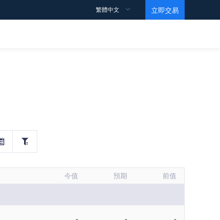
繁體中文
立即交易
支持
觀點
教育視頻
常見問題
條款和條件
數據
馬丁視頻
情緒指數
基礎
投行訂單
Level 1
黃金ETF持倉報告
Level 2
EIA原油報告
今值
預期
前值
-
-
-