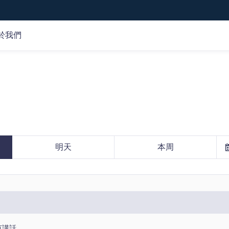
於我們
市場分析
在線課程
公司
交易策略
基礎知識
關於我們
專
平
交易機會
交易術語
客戶資金保護
產品研究
認識產品
牌照監管
財經日歷
認識交易
選擇我們
市場分析
明天
本周
技術分析
克講話