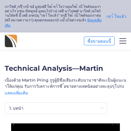
เราใชค้ ุกก้(ี เกบ็ ขอ้ มูล)เพ่อื ใหเ้ ขา้ ใจว่าคุณใชเ้ วบ็ ไซต์ของเรา
อย่างไร (เช่น เปิดดูขอ้ มูลอะไรบ้าง) เพ่อื นาไปพฒั นาใหค้ ุณใชง้
านได้ดขี นึ้ เพยี งกดป่มุ “เขา้ ใจแล้ว” หรอื ใชเ้ วบ็ ไซต์ของเราต่อ
เขา้ ใจแล้ว
(ซ่งึ หมายความว่า) คุณตกลงยอบรบั เงอ่ื นไขต่างๆแล้ว
ข้อมูลเพิ่ม
เติม
ซื้อขายตอนนี้
การวิเคราะห์ตลาด
Technical Analysis—Martin
การศึกษา
เนื่องด้วย Martin Pring กูรูผู้มีชื่อเสียงระดับนานาชาติจะเป็นผู้แนะน
าให้แก่คุณ รับการวิเคราะห์การซื ้อขายทางเทคนิคอย่างทะลุปรุโปร่ง
เกี่ยวกับเรา
ที่จะเป็นประโยชน์แก่คุณ และเพิ่มระดับทักษะคุณไปอีกขั ้น เริ่มได้ทุก
แสดงเพิ่มเติม
ที่และศึกษาในระดับของคุณด้วยวีดีโอการสอนแบบแยกส่วนของเรา
ไทย
และดสอบตัวเองได้ด้วยควิซแบบออนไลน์
Trader