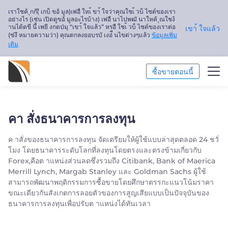
เราใชค้ ุกก้(ี เกบ็ ขอ้ มูล)เพ่อื ใหเ้ ขา้ ใจว่าคุณใชเ้ วบ็ ไซต์ของเรา
อย่างไร (เช่น เปิดดูขอ้ มูลอะไรบ้าง) เพ่อื นาไปพฒั นาใหค้ ุณใชง้
านได้ดขี นึ้ เพยี งกดป่มุ “เขา้ ใจแล้ว” หรอื ใชเ้ วบ็ ไซต์ของเราต่อ
เขา้ ใจแล้ว
(ซ่งึ หมายความว่า) คุณตกลงยอบรบั เงอ่ื นไขต่างๆแล้ว
ข้อมูลเพิ่ม
เติม
ซื้อขายตอนนี้
การวิเคราะห์ตลาด
คา สั่งธนาคารการลงทุน
การศึกษา
ค าสั่งของธนาคารการลงทุน จัดเตรียมให้ผู้ใช้แบบล่าสุดตลอด 24 ชวั่
โมง โดยธนาคารระดับโลกที่ลงทุนโดยตรงและตรงข้ามเกี่ยวกับ
เกี่ยวกับเรา
Forex,คือต าแหน่งส่วนลดซึ่งรวมถึง Citibank, Bank of Maerica
Merrill Lynch, Margab Stanley และ Goldman Sachs ผู้ใช้
ไทย
สามารถพัฒนาพฤติกรรมการซื้อขายโดยศึกษาตรรกะแนวโน้มราคา
ขณะเดียวกันสังเกตการลอยตัวของการสูญเสียแบบเป็นปัจจุบันของ
Trader
ธนาคารการลงทุนเพื่อปรับต าแหน่งได้ทันเวลา