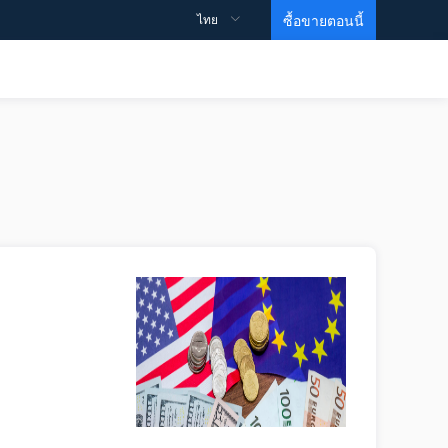
ไทย
ซื้อขายตอนนี้
สนับสนุน
ข้อมูลเชิงลึก
วิดีโอการศึกษา
คำถามที่พบบ่อย
ข้อตกลงและเงื่อนไข
ข้อมูล
MARTIN VIDEO
ความเคลื่อนไหวของดัชนี
หน่วยการสร้างพื้นฐาน
คำสั่งซื้อขายของธนาคารเพื่อการลงทุน
ระดับ 1
Gold ETF
ระดับ 2
EIA Crude Oil