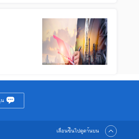
ุน
เลื่อนข้ึนไปดูดา้นบน