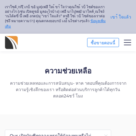
เราใชค้ ุกก้(ี เกบ็ ขอ้ มูล)เพ่อื ใหเ้ ขา้ ใจว่าคุณใชเ้ วบ็ ไซต์ของเรา
อย่างไร (เช่น เปิดดูขอ้ มูลอะไรบ้าง) เพ่อื นาไปพฒั นาใหค้ ุณใชง้
านได้ดขี นึ้ เพยี งกดป่มุ “เขา้ ใจแล้ว” หรอื ใชเ้ วบ็ ไซต์ของเราต่อ
เขา้ ใจแล้ว
(ซ่งึ หมายความว่า) คุณตกลงยอบรบั เงอ่ื นไขต่างๆแล้ว
ข้อมูลเพิ่ม
เติม
ซื้อขายตอนนี้
การวิเคราะห์ตลาด
ความช่วยเหลือ
การศึกษา
ความช่วยเหลทอและการสนับสนุน- หาค าตอบที่คุณต้องการจาก
ความรู้เชิงลึกของเรา หรือติดต่อส่วนบริการลูกค้าได้ทุกวัน
เกี่ยวกับเรา
ตลอด24ชวั่ โมง
ไทย
Trader