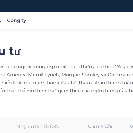
C
Công ty
u tư
PHÂN TÍCH
Các khóa học trực tuyến
CÔNG TY
Phân tích giao dịch
Căn bản
Về chúng tôi
Cơ hội
Điều kiện
Bảo vệ tiền của khách hàng
ơ
 cho người dùng cập nhật theo thời gian thực 24 giờ về c
Nghiên cứu
Các sản phẩm
Giấy phép
g
 of America Merrill Lynch, Morgan Stanley và Goldman Sa
à
Lịch kinh tế
Thương mại
chọn chúng tôi
và chiến lược của ngân hàng đầu tư. Tham khảo thanh toá
Cơ bản
n thất thả nổi theo thời gian thực của ngân hàng đầu tư đ
Kỹ thuật
Trạng thái chiến lược
Giá mở cửa
G