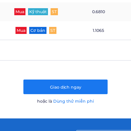
Mua
Kỹ thuật
ST
0.6810
Mua
Cơ bản
ST
1.1065
Giao dịch ngay
hoặc là
Dùng thử miễn phí