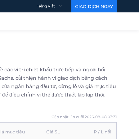
Tiếng Việt
GIAO DỊCH NGAY
HỖ TRỢ
Thông tin chi tiết
Video giáo dục
Câu hỏi thường gặp
Điều khoản & Điều kiện
ác vị trí chiết khấu trực tiếp và ngoại hối
DỮ LIỆU
MARTIN VIDEO
chs. cải thiện hành vi giao dịch bằng cách
Chỉ số tâm lý
Khối xây dựng cơ bản
n của ngân hàng đầu tư, dừng lỗ và giá mục tiêu
Lệnh Ngân hàng Đầu tư
Mức 1
ể điều chỉnh vị thế được thiết lập kịp thời.
Quỹ ETF vàng
Mức 2
Dầu thô từ EIA
Cập nhật lần cuối 2026-08-08 03:31
iá mục tiêu
Giá SL
P / L nổi