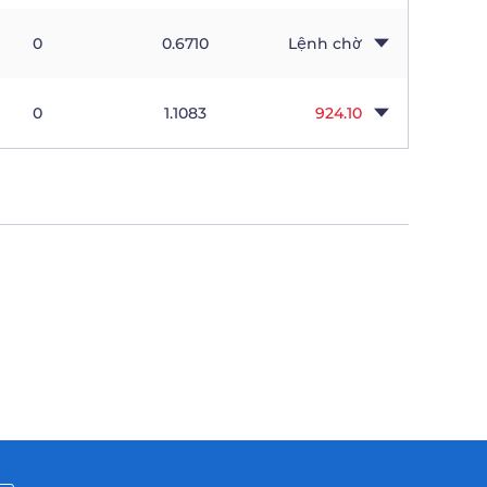
0
0.6710
Lệnh chờ
0
1.1083
924.10