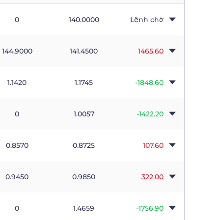
0
140.0000
Lệnh chờ
144.9000
141.4500
1465.60
1.1420
1.1745
-1848.60
0
1.0057
-1422.20
0.8570
0.8725
107.60
0.9450
0.9850
322.00
0
1.4659
-1756.90