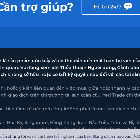
Cần trợ giúp?
Hỗ trợ 24/7
nh là sản phẩm đòn bẩy và có thể dẫn đến mất toàn bộ vốn củ
liên quan. Vui lòng xem xét Thỏa thuận Người dùng, Cảnh báo
ịch không sở hữu hoặc có bất kỳ quyền nào đối với các tài sản
hị, hoặc ý kiến liên quan đến việc mua, giữa hoặc thanh lý cá
nh giao dịch trên thị trường tài sản toàn cầu. Yeti Trade chỉ 
i tiền điện tử nào mà cũng không phải là một sàn giao dịch ti
 Hoa Kỳ, Singapore, Hồng Kông, Iran, Bắc Triều Tiên, và Bỉ;
nào mà việc phân phối hoặc sử dụng đó trái với luật pháp hoặc
 314C Boulder CO 80302 US
ủa chúng tôi và để cải thiện trải nghiệm của bạn. Bằng cách nhấp vào‚ ÄúG