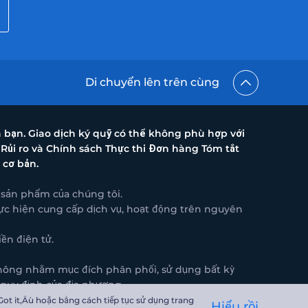
Di chuyển lên trên cùng
a bạn. Giao dịch ký quỹ có thể không phù hợp với
 Rủi ro và Chính sách Thực thi Đơn hàng Tóm tắt
 cơ bản.
c sản phẩm của chúng tôi.
thực hiện cung cấp dịch vụ, hoạt động trên nguyên
ền điện tử.
 không nhằm mục đích phân phối, sử dụng bất kỳ
 quy định của địa phương.
ot it‚Äù hoặc bằng cách tiếp tục sử dụng trang
Hiểu rồi