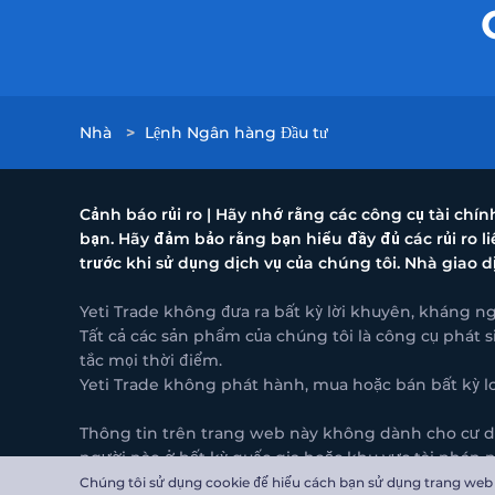
Nhà
>
Lệnh Ngân hàng Đầu tư
Cảnh báo rủi ro | Hãy nhớ rằng các công cụ tài chí
bạn. Hãy đảm bảo rằng bạn hiểu đầy đủ các rủi ro 
trước khi sử dụng dịch vụ của chúng tôi. Nhà giao d
Yeti Trade không đưa ra bất kỳ lời khuyên, kháng ng
Tất cả các sản phẩm của chúng tôi là công cụ phát si
tắc mọi thời điểm.
Yeti Trade không phát hành, mua hoặc bán bất kỳ loạ
Thông tin trên trang web này không dành cho cư dân
người nào ở bất kỳ quốc gia hoặc khu vực tài phán 
Yeti Trade Global LLC địa chỉ: 1942 Broadway St STE
Chúng tôi sử dụng cookie để hiểu cách bạn sử dụng trang web c