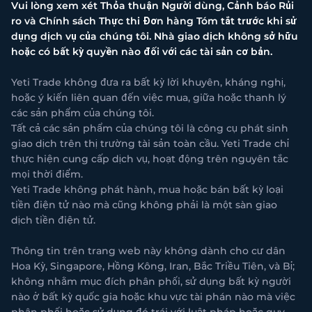
Vui lòng xem xét Thỏa thuận Người dùng, Cảnh báo Rủi
ro và Chính sách Thực thi Đơn hàng Tóm tắt trước khi sử
dụng dịch vụ của chúng tôi. Nhà giao dịch không sở hữu
hoặc có bất kỳ quyền nào đối với các tài sản cơ bản.
Yeti Trade không đưa ra bất kỳ lời khuyên, kháng nghị,
hoặc ý kiến liên quan đến việc mua, giữa hoặc thanh lý
các sản phẩm của chúng tôi.
Tất cả các sản phẩm của chúng tôi là công cụ phát sinh
giao dịch trên thị trường tài sản toàn cầu. Yeti Trade chỉ
thực hiện cung cấp dịch vụ, hoạt động trên nguyên tắc
mọi thời điểm.
Yeti Trade không phát hành, mua hoặc bán bất kỳ loại
tiền điện tử nào mà cũng không phải là một sàn giao
dịch tiền điện tử.
Thông tin trên trang web này không dành cho cư dân
Hoa Kỳ, Singapore, Hồng Kông, Iran, Bắc Triều Tiên, và Bỉ;
không nhằm mục đích phân phối, sử dụng bất kỳ người
nào ở bất kỳ quốc gia hoặc khu vực tài phán nào mà việc
phân phối hoặc sử dụng đó trái với luật pháp hoặc quy