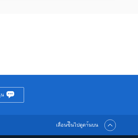
ุน
เลื่อนข้ึนไปดูดา้นบน