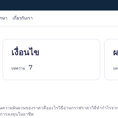
ึกษา
เกี่ยวกับเรา
การวิเคราะห์ตลาด
หลักสูตรออนไลน์
บริษัท
การวิเคราะห์การซื้อขาย
ขั้นพื้นฐาน
เกี่ยวกับเรา
เงื่อนไข
ผ
โอกาส
เงื่อนไข
การคุ้มครองเงินของลูกค้า
วิจัย
ผลิตภัณฑ์
ใบอนุญาต
7
บทความ
บท
ปฏิทินเศรษฐกิจ
การซื้อขาย
เลือกเรา
ปัจจัยพื้นฐาน
เทคนิค
่นความผันผวนของราคาคืออะไรวิธีอ่านกราฟราคาวิธีทำกำไรจากการ
กในการลงทุนในอาชีพ