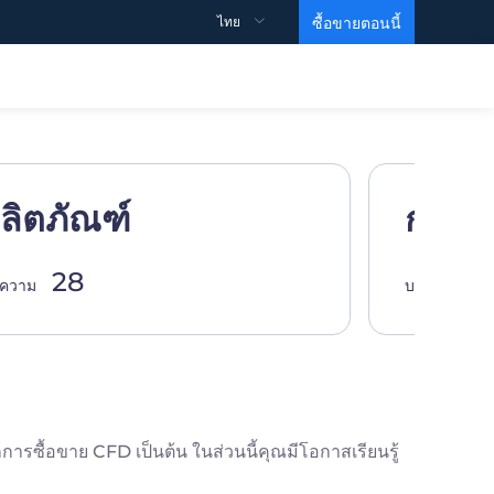
ไทย
ซื้อขายตอนนี้
สนับสนุน
ข้อมูลเชิงลึก
วิดีโอการศึกษา
คำถามที่พบบ่อย
ลิตภัณฑ์
การซื
ข้อตกลงและเงื่อนไข
ข้อมูล
MARTIN VIDEO
28
6
ความ
บทความ
ความเคลื่อนไหวของดัชนี
หน่วยการสร้างพื้นฐาน
คำสั่งซื้อขายของธนาคารเพื่อการลงทุน
ระดับ 1
Gold ETF
ระดับ 2
EIA Crude Oil
ซื้อขาย CFD เป็นต้น ในส่วนนี้คุณมีโอกาสเรียนรู้